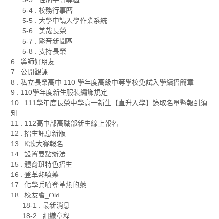
5-4 . 校務行事曆
5-5 . 大學申請入學作業系統
5-6 . 美哉長榮
5-7 . 影音新聞區
5-8 . 支持長榮
6 . 導師好朋友
7 . 公開觀課
8 . 私立長榮高中 110 學年度高級中等學校免試入學續招簡章
9 . 110學年度新生服裝繡飾規定
10 . 111學年度長榮中學高一新生【直升入學】錄取名單暨報到須
知
11 . 112高中部高職部新生線上報名
12 . 招生訊息新版
13 . K歌大賽報名
14 . 設置要點辦法
15 . 體育班特色招生
16 . 登革熱噴藥
17 . 化學兵噴登革熱的藥
18 . 校友會_Old
18-1 . 最新消息
18-2 . 組織章程