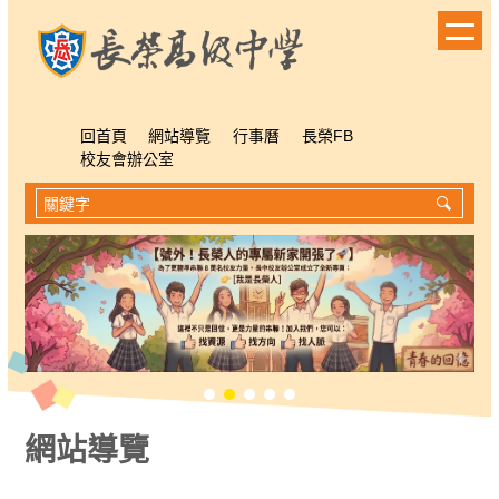
跳
到
主
要
內
容
回首頁
網站導覽
行事曆
長榮FB
區
校友會辦公室
網站導覽