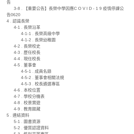
告
3-8 . 【重要公告】長榮中學因應C O V I D - 1 9 疫情停課公
告0620
4 . 認識長榮
4-1 . 長榮沿革
4-1-1 . 長榮高級中學
4-1-2 . 長榮幼稚園
4-2 . 長榮校史
4-3 . 歷任校長
4-4 . 現任校長
4-5 . 董事會
4-5-1 . 成員名錄
4-5-2 . 董事會相關法規
4-5-3 . 校長遴選專區
4-6 . 本校位置
4-7 . 學校分機表
4-8 . 校景賞遊
4-9 . 教育館藏
5 . 連結資料
5-1 . 圖書資源
5-2 . 優質認證資料
5-3 . 性別平等專區