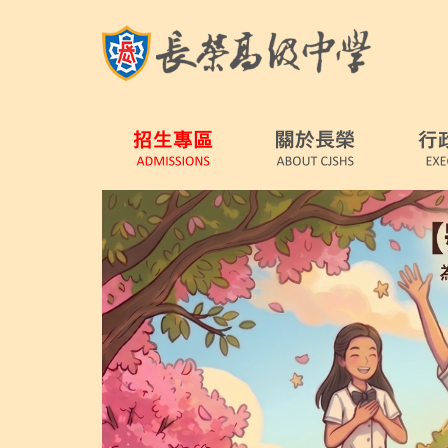
跳
到
主
要
內
容
區