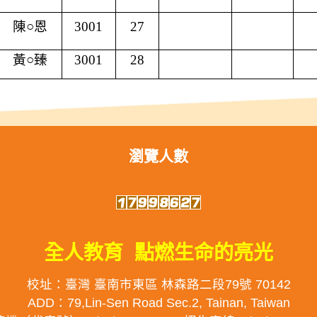
陳○恩
3001
27
黃○臻
3001
28
瀏覽人數
全人教育 點燃生命的亮光
校址：臺灣 臺南市東區 林森路二段79號 70142
ADD：79,Lin-Sen Road Sec.2, Tainan, Taiwan