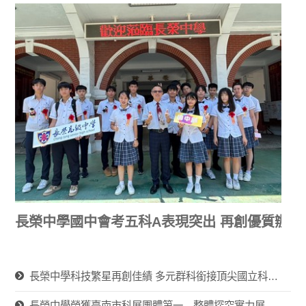
長榮中學國中會考五科A表現突出 再創優質辦學
長榮中學科技繁星再創佳績 多元群科銜接頂尖國立科大 展現技職教育軟實力
長榮中學榮獲臺南市科展團體第一 整體探究實力展現 生物科再創佳績