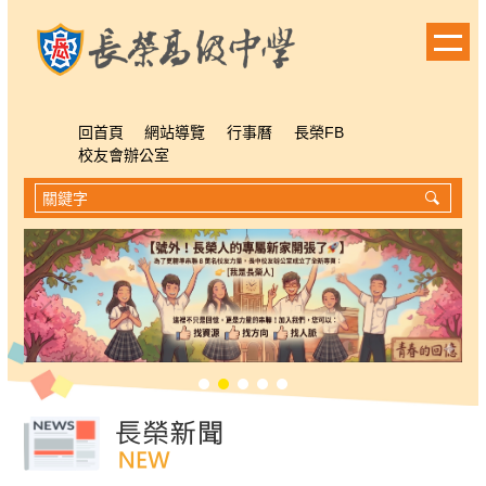
跳
到
主
要
內
容
回首頁
網站導覽
行事曆
長榮FB
區
校友會辦公室