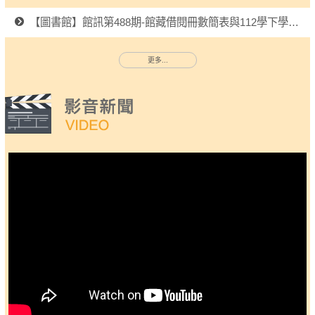
【圖書館】館訊第488期-館藏借閱冊數簡表與112學下學期閱讀活動
更多...