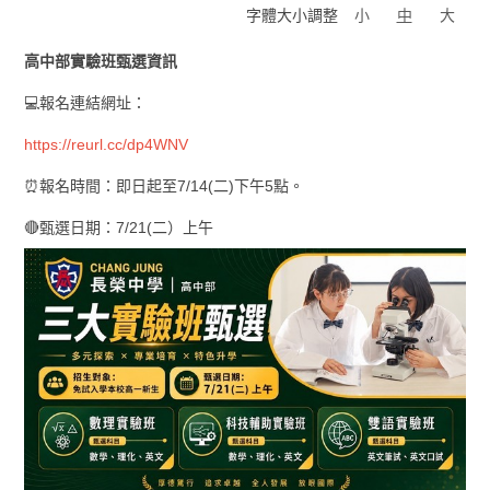
字體大小調整
小
中
大
高中部實驗班甄選資訊
💻報名連結網址：
https://reurl.cc/dp4WNV
⏰報名時間：即日起至7/14(二)下午5點。
🔴甄選日期：7/21(二）上午