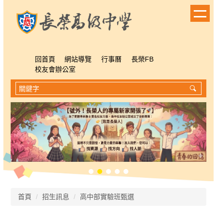
跳
到
主
要
內
容
回首頁
網站導覽
行事曆
長榮FB
區
校友會辦公室
首頁
招生訊息
高中部實驗班甄選