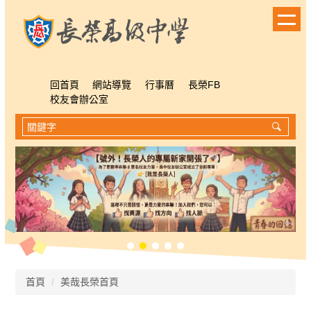
跳
到
主
要
內
容
回首頁
網站導覽
行事曆
長榮FB
區
校友會辦公室
首頁
美哉長榮首頁