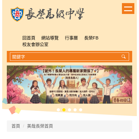
跳
到
主
要
內
容
回首頁
網站導覽
行事曆
長榮FB
區
校友會辦公室
首頁
美哉長榮首頁