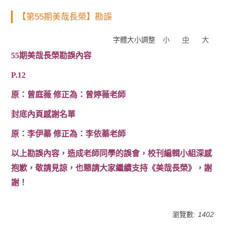
【第55期美哉長榮】勘誤
字體大小調整
小
中
大
55期美哉長榮勘誤內容
P.12
原：曾庭薇 修正為：曾婷薇老師
封底內頁感謝名單
原：李伊蓁 修正為：李依蓁老師
以上勘誤內容，造成老師同學的誤會，校刊編輯小組深感
抱歉，敬請見諒，也懇請大家繼續支持《美哉長榮》，謝
謝！
瀏覽數:
1402