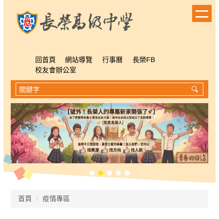
跳
到
主
要
內
容
回首頁
網站導覽
行事曆
長榮FB
區
校友會辦公室
首頁
疫情專區