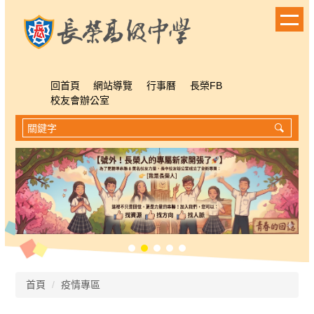
跳
到
主
要
內
容
回首頁
網站導覽
行事曆
長榮FB
區
校友會辦公室
首頁
疫情專區