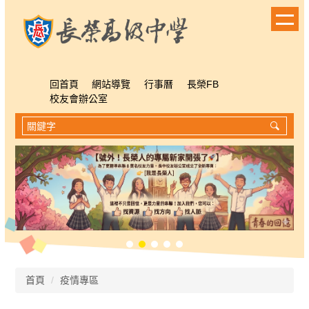
跳
到
主
要
內
容
回首頁
網站導覽
行事曆
長榮FB
區
校友會辦公室
首頁
疫情專區