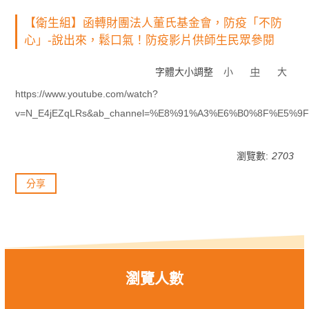
【衛生組】函轉財團法人董氏基金會，防疫「不防
心」-說出來，鬆口氣！防疫影片供師生民眾參閱
字體大小調整
小
中
大
https://www.youtube.com/watch?
v=N_E4jEZqLRs&ab_channel=%E8%91%A3%E6%B0%8F%E
瀏覽數:
2703
分享
瀏覽人數