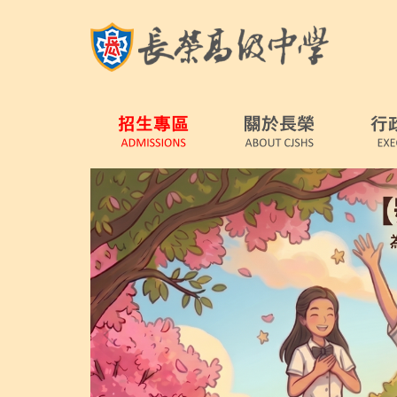
跳
到
主
要
內
容
區