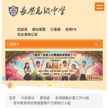
跳
到
主
要
內
容
回首頁
網站導覽
行事曆
長榮FB
區
校友會辦公室
首頁
行政單位
實習處
各項推動計畫工作小組
青年教育與就業儲蓄帳戶方案執行小組