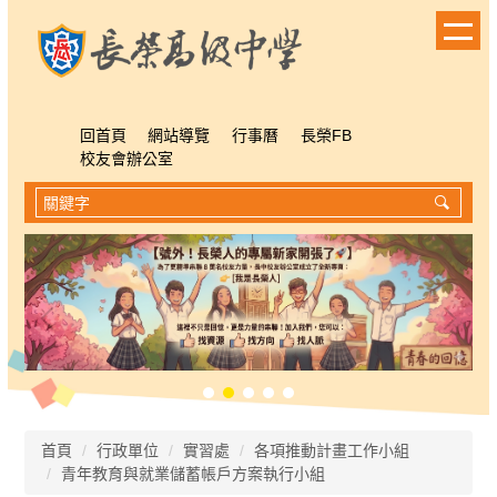
跳
到
主
要
內
容
回首頁
網站導覽
行事曆
長榮FB
區
校友會辦公室
首頁
行政單位
實習處
各項推動計畫工作小組
青年教育與就業儲蓄帳戶方案執行小組