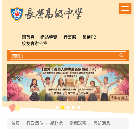
跳
到
主
要
內
容
回首頁
網站導覽
行事曆
長榮FB
區
校友會辦公室
首頁
行政單位
學務處
橄欖球隊
最新消息