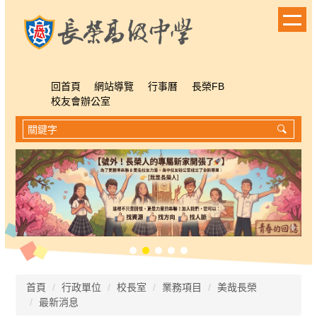
跳
到
主
要
內
容
回首頁
網站導覽
行事曆
長榮FB
區
校友會辦公室
首頁
行政單位
校長室
業務項目
美哉長榮
最新消息