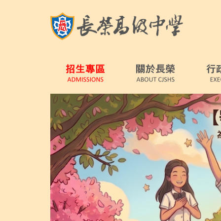
跳
到
主
要
內
容
區