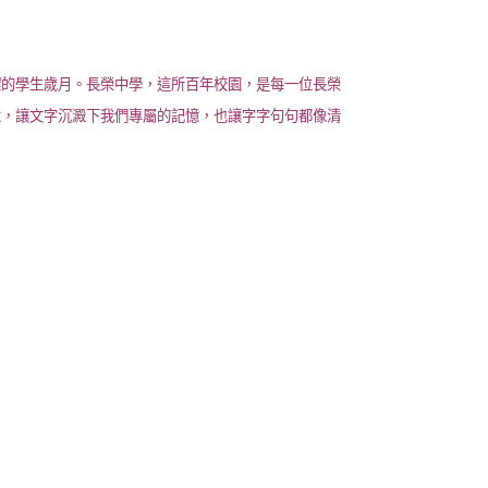
澀的學生歲月。長榮中學，這所百年校園，是每一位長榮
憶，讓文字沉澱下我們專屬的記憶，也讓字字句句都像清