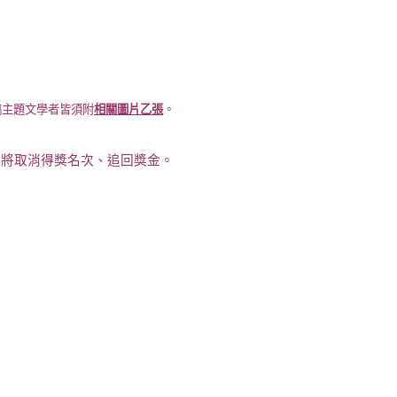
稿主題文學者皆須附
相關圖片乙張
。
，將取消得獎名次、追回獎金。