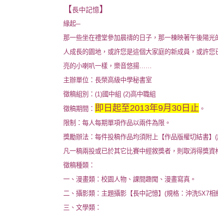
【
】
長中記憶
緣起
─
那一些坐在禮堂參加晨禱的日子，那一棟映著午後陽光
人成長的園地，或許您是這個大家庭的新成員，或許您
亮的小喇叭一樣，樂音悠揚
……
主辦單位：長榮高級中學秘書室
徵稿組別：
(1)
國中組
(2)
高中職組
即日起至
2013
年
9
月
30
日止
徵稿期間：
。
限制：每人每期單項作品以兩件為限。
獎勵辦法：每件投稿作品均須附上【作品版權切結書】
(
凡一稿兩投或已於其它比賽中經敘獎者，則取消得獎資
徵稿種類：
一、漫畫類：校園人物、課間趣聞、漫畫寫真。
二、攝影類：主題攝影【長中記憶】
(
規格：沖洗
5X7
相
三、文學類：