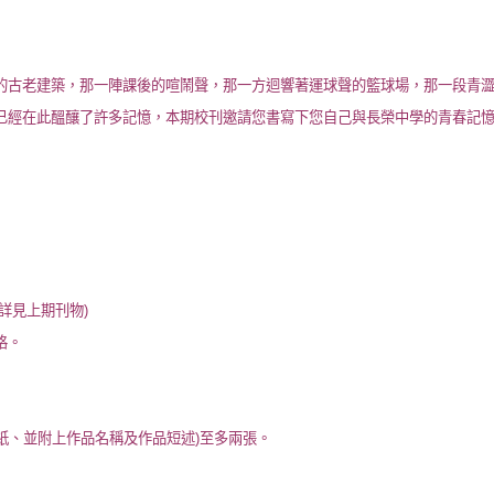
的古老建築，那一陣課後的喧鬧聲，那一方迴響著運球聲的籃球場，那一段青
已經在此醞釀了許多記憶，本期校刊邀請您書寫下您自己與長榮中學的青春記
詳見上期刊物
)
格。
紙、並附上作品名稱及作品短述
)
至多兩張。