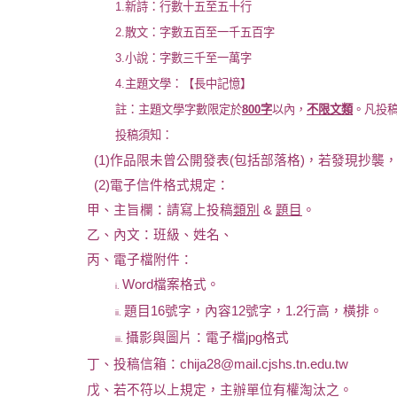
1.
新詩：行數十五至五十行
2.
散文：字數五百至一千五百字
3.
小說：字數三千至一萬字
4.
主題文學：【長中記憶】
註：主題文學字數限定於
800
字
以內，
不限文類
。凡投
投稿須知：
(1)
作品限未曾公開發表
(
包括部落格
)
，若發現抄襲
(2)
電子信件格式規定：
甲、主旨欄：請寫上投稿
類別
&
題目
。
乙、內文：班級、姓名、
丙、電子檔附件：
Word
檔案格式。
i.
題目
16
號字，內容
12
號字，
1.2
行高，橫排。
ii.
攝影與圖片：電子檔
jpg
格式
iii.
丁、投稿信箱：
chija28@mail.cjshs.tn.edu.tw
戊、若不符以上規定，主辦單位有權淘汰之。