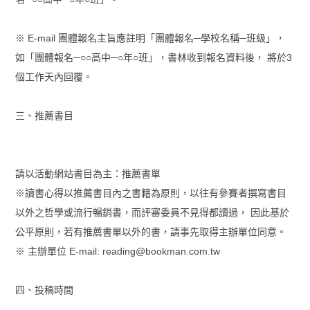
※ E-mail 團體報名主旨應註明「團體報名─學校名稱─班級」，
如「團體報名─○○高中─○年○班」，書林收到報名資料後， 將於3
個工作天內回覆。
三、推薦書目
請以活動網站書目為主：推薦書單
※讀書心得以推薦書目內之書籍為原則，以往有參賽者撰寫書目
以外之哲學或流行暢銷書，而評審委員不見得都讀過， 因此基於
公平原則，若有推薦書單以外的書，請事先取得主辦單位同意。
※ 主辦單位 E-mail: reading@bookman.com.tw
四、投稿時間