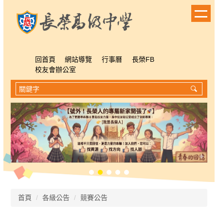
跳
到
主
要
內
容
回首頁
網站導覽
行事曆
長榮FB
區
校友會辦公室
首頁
各級公告
競賽公告