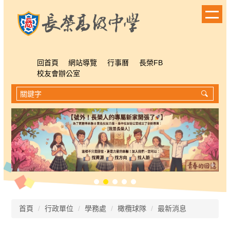
跳
到
主
要
內
容
回首頁
網站導覽
行事曆
長榮FB
區
校友會辦公室
首頁
行政單位
學務處
橄欖球隊
最新消息