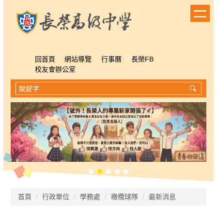
跳
到
主
要
內
容
回首頁
網站導覽
行事曆
長榮FB
區
校友會辦公室
首頁
行政單位
學務處
橄欖球隊
最新消息