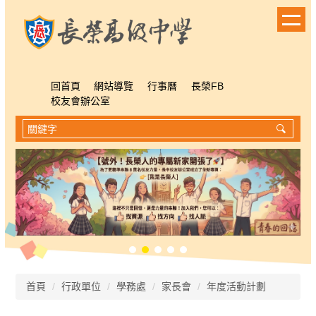
跳
到
主
要
內
容
回首頁
網站導覽
行事曆
長榮FB
區
校友會辦公室
首頁
行政單位
學務處
家長會
年度活動計劃