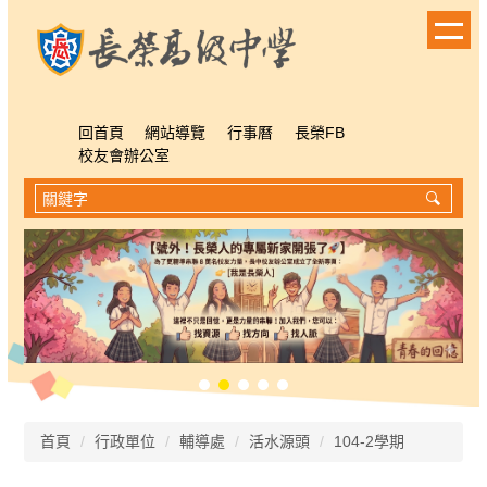
跳
到
主
要
內
容
回首頁
網站導覽
行事曆
長榮FB
區
校友會辦公室
首頁
行政單位
輔導處
活水源頭
104-2學期