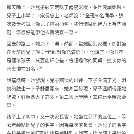
那天晚上，她兒子破天荒吃了兩碗米飯，並且沒讓她餵。
兒子上小學了。家長會上，老師說：“全班50名同學，這
次數學考試，你兒子排第40名，我們懷疑他智力上有些障
礙，您最好能帶他去醫院查一查。”
回去的路上，她流下了淚。然而，當她回到家裡，卻對坐
在桌前的兒子說：“老師對你充滿信心。他說了，你並不
是個笨孩子，只要能細心些，會超過你的同桌，這次你的
同桌排在21名。”
說這話時，她發現，兒子黯淡的眼神一下子充滿了光，沮
喪的臉也一下子舒展開來。她甚至發現，兒子溫順得讓她
吃驚，好像長大了許多。第二天上學時，去得比平時都要
早。
孩子上了初中，又一次家長會。她坐在兒子的座位上，等
著老師點她兒子的名字，因為每次家長會，她兒子的名字
在較差學生的行列中總是被點到。然而，這次卻出乎她的