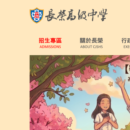
跳
到
主
要
內
容
區