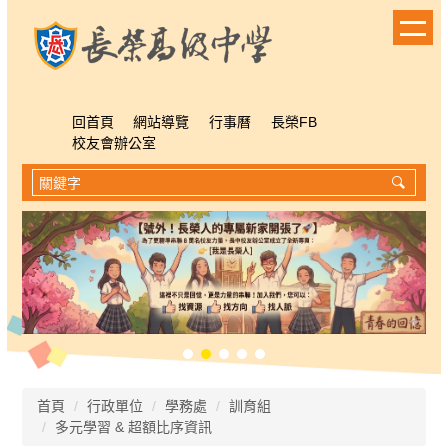
跳
到
主
要
內
容
回首頁
網站導覽
行事曆
長榮FB
區
校友會辦公室
首頁
行政單位
學務處
訓育組
多元學習 & 超額比序資訊