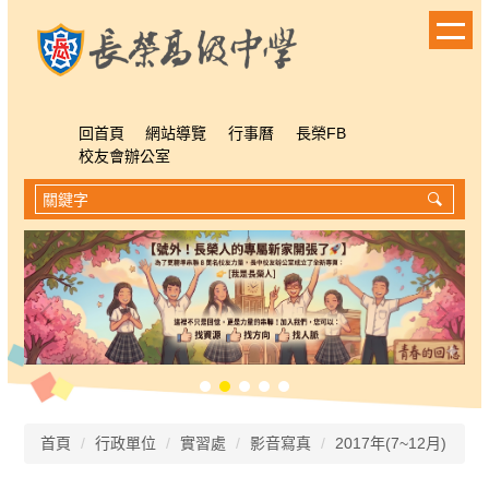
跳
到
主
要
內
容
回首頁
網站導覽
行事曆
長榮FB
區
校友會辦公室
首頁
行政單位
實習處
影音寫真
2017年(7~12月)