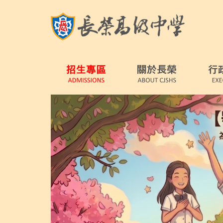
跳
到
主
要
內
容
區