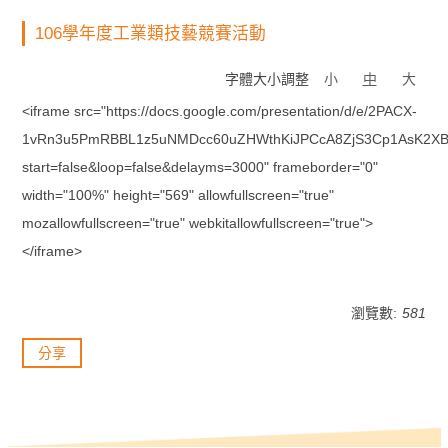
106學年度工業類技藝競賽活動
字體大小調整
小
中
大
<iframe src="https://docs.google.com/presentation/d/e/2PACX-
1vRn3u5PmRBBL1z5uNMDcc60uZHWthKiJPCcA8ZjS3Cp1AsK2XB
start=false&loop=false&delayms=3000" frameborder="0"
width="100%" height="569" allowfullscreen="true"
mozallowfullscreen="true" webkitallowfullscreen="true">
</iframe>
瀏覽數:
581
分享