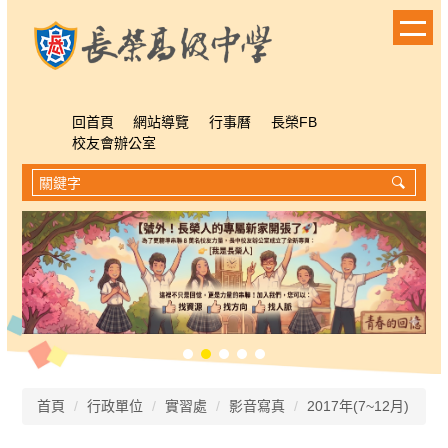
跳
到
主
要
內
容
回首頁
網站導覽
行事曆
長榮FB
區
校友會辦公室
首頁
行政單位
實習處
影音寫真
2017年(7~12月)