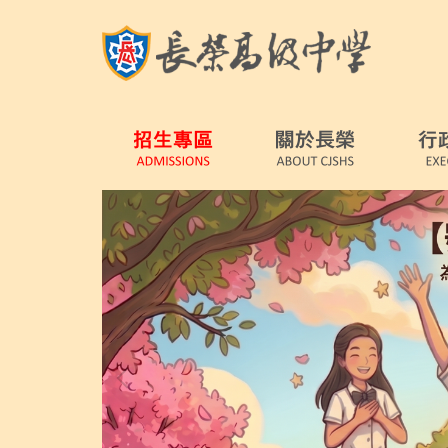
跳
到
主
要
內
容
區