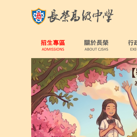
跳
到
主
要
內
容
區