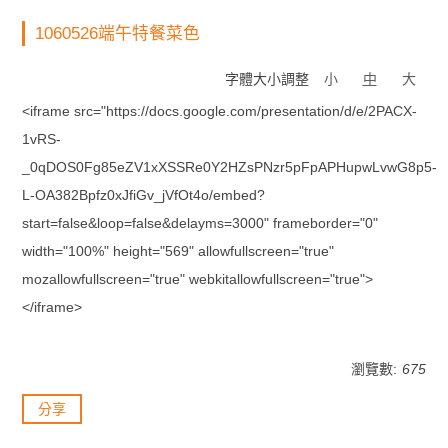
1060526端午特餐菜色
字體大小調整
小
中
大
<iframe src="https://docs.google.com/presentation/d/e/2PACX-
1vRS-
_0qDOS0Fg85eZV1xXSSRe0Y2HZsPNzr5pFpAPHupwLvwG8p5-
L-OA382Bpfz0xJfiGv_jVfOt4o/embed?
start=false&loop=false&delayms=3000" frameborder="0"
width="100%" height="569" allowfullscreen="true"
mozallowfullscreen="true" webkitallowfullscreen="true">
</iframe>
瀏覽數:
675
分享