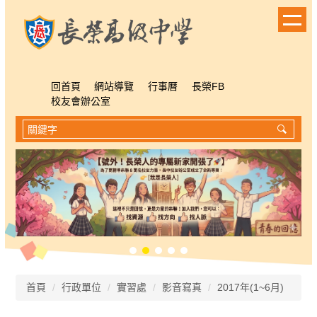
跳
到
主
要
內
容
回首頁
網站導覽
行事曆
長榮FB
區
校友會辦公室
首頁
行政單位
實習處
影音寫真
2017年(1~6月)