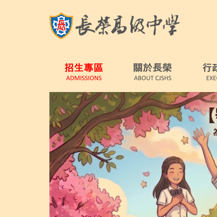
跳
到
主
要
內
容
區