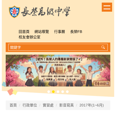
跳
到
主
要
內
容
回首頁
網站導覽
行事曆
長榮FB
區
校友會辦公室
首頁
行政單位
實習處
影音寫真
2017年(1~6月)