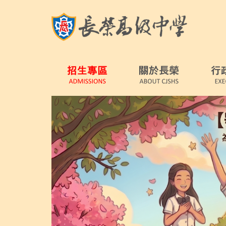
跳
到
主
要
內
容
區