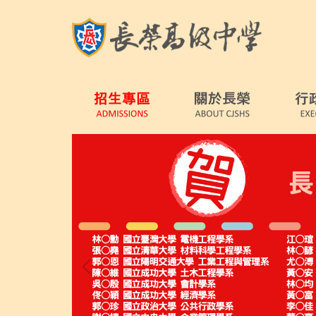
跳
到
主
要
內
容
區