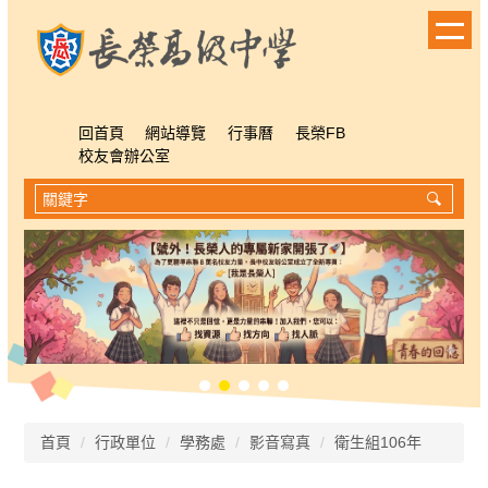
跳
到
主
要
內
容
回首頁
網站導覽
行事曆
長榮FB
區
校友會辦公室
首頁
行政單位
學務處
影音寫真
衛生組106年