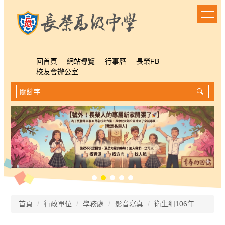
跳
到
主
要
內
容
回首頁
網站導覽
行事曆
長榮FB
區
校友會辦公室
首頁
行政單位
學務處
影音寫真
衛生組106年