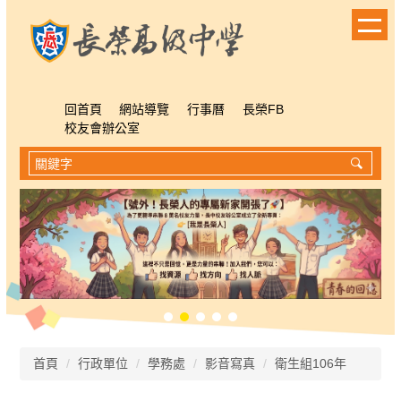
跳
到
主
要
內
容
回首頁
網站導覽
行事曆
長榮FB
區
校友會辦公室
首頁
行政單位
學務處
影音寫真
衛生組106年