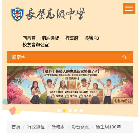
跳
到
主
要
內
容
回首頁
網站導覽
行事曆
長榮FB
區
校友會辦公室
首頁
行政單位
學務處
影音寫真
衛生組106年