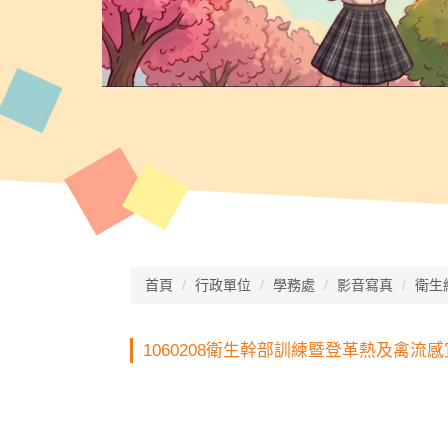
首頁
行政單位
學務處
影音寫真
衛生
1060208衛生幹部訓練暨登革熱及禽流