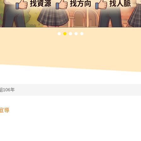
組106年
感宣導