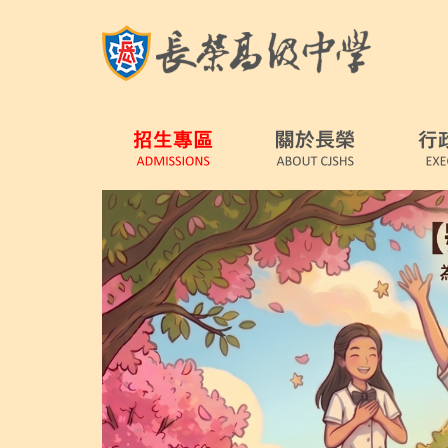
跳
到
主
要
內
容
區