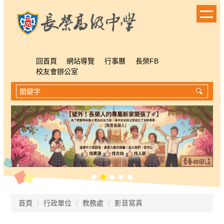
跳
到
主
要
內
容
回首頁
網站導覽
行事曆
長榮FB
區
校友會辦公室
首頁
行政單位
教務處
影音寫真