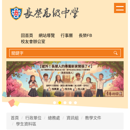
跳
到
主
要
內
容
回首頁
網站導覽
行事曆
長榮FB
區
校友會辦公室
首頁
行政單位
總務處
資訊組
教學文件
學生資料區