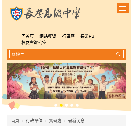
跳
到
主
要
內
容
回首頁
網站導覽
行事曆
長榮FB
區
校友會辦公室
首頁
行政單位
實習處
最新消息