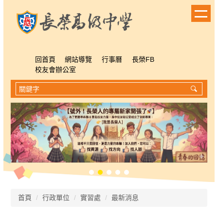
跳
到
主
要
內
容
回首頁
網站導覽
行事曆
長榮FB
區
校友會辦公室
首頁
行政單位
實習處
最新消息