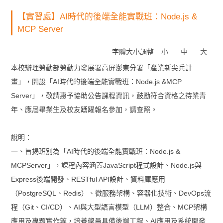
【實習處】AI時代的後端全能實戰班：Node.js &
MCP Server
字體大小調整
小
中
大
本校辦理勞動部勞動力發展署高屏澎東分署「產業新尖兵計
畫」，開設「AI時代的後端全能實戰班：Node.js &MCP
Server」，敬請惠予協助公告課程資訊，鼓勵符合資格之待業青
年、應屆畢業生及校友踴躍報名參加，請查照。
說明：
一、旨揭班別為「AI時代的後端全能實戰班：Node.js &
MCPServer」，課程內容涵蓋JavaScript程式設計、Node.js與
Express後端開發、RESTful API設計、資料庫應用
（PostgreSQL、Redis）、微服務架構、容器化技術、DevOps流
程（Git、CI/CD）、AI與大型語言模型（LLM）整合、MCP架構
應用及專題實作等，培養學員具備後端工程、AI應用及系統開發