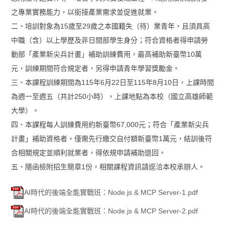
之專業實務能力，以銜接產業需求並促進就業。
二、培訓對象為15歲至29歲之本國籍失（待）業青年，且須具高
中職（含）以上學歷及非日間部學生身分；符合資格者得申請勞
動部「產業新尖兵計畫」補助訓練費用，最高補助新臺幣10萬
元，訓練期間符合規定者，另得申請青年學習獎勵金。
三、本課程訓練期間為115年6月22日至115年8月10日，上課時間
為週一至週五（共計250小時），上課地點為本校（國立高雄師範
大學）。
四、本課程每人訓練費用約新臺幣67,000元；符合「產業新尖兵
計畫」補助資格者，僅需先行繳交自付額新臺幣1萬元，結訓後符
合相關規定並順利就業者，得依規申請補助退回。
五、隨函檢附招生簡章1份，相關課程資訊請逕洽本校承辦人。
AI時代的後端全能實戰班：Node.js & MCP Server-1.pdf
AI時代的後端全能實戰班：Node.js & MCP Server-2.pdf