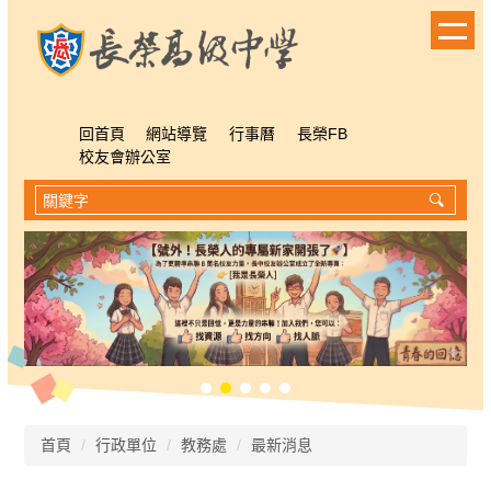
跳
到
主
要
內
容
回首頁
網站導覽
行事曆
長榮FB
區
校友會辦公室
首頁
行政單位
教務處
最新消息