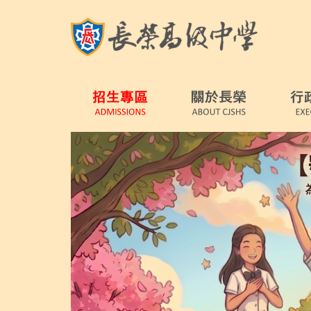
跳
到
主
要
內
容
區