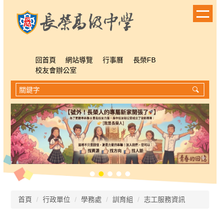
跳
到
主
要
內
容
回首頁
網站導覽
行事曆
長榮FB
區
校友會辦公室
首頁
行政單位
學務處
訓育組
志工服務資訊