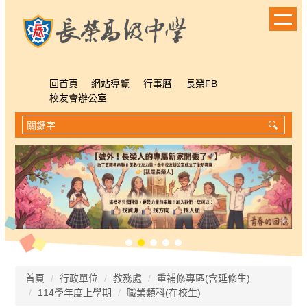
跳
到
主
要
內
容
回首頁
網站導覽
行事曆
長榮FB
區
校友會辦公室
首頁
行政單位
教務處
重補修專區(含延修生)
114學年度上學期
職業類科(在校生)