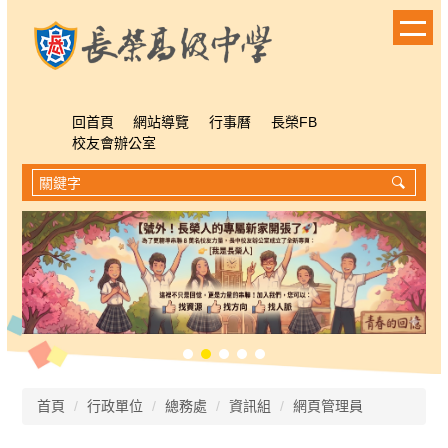
跳
到
主
要
內
容
回首頁
網站導覽
行事曆
長榮FB
區
校友會辦公室
首頁
行政單位
總務處
資訊組
網頁管理員