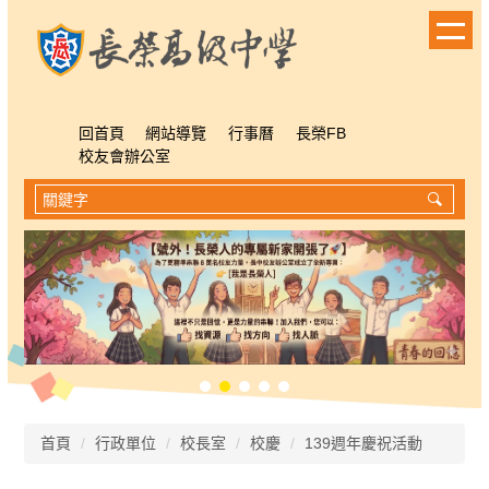
跳
到
主
要
內
容
回首頁
網站導覽
行事曆
長榮FB
區
校友會辦公室
首頁
行政單位
校長室
校慶
139週年慶祝活動