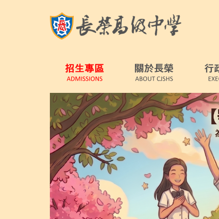
跳
到
主
要
內
容
區