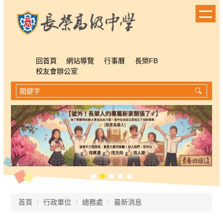
跳
到
主
要
內
容
回首頁
網站導覽
行事曆
長榮FB
區
校友會辦公室
首頁
行政單位
總務處
最新消息